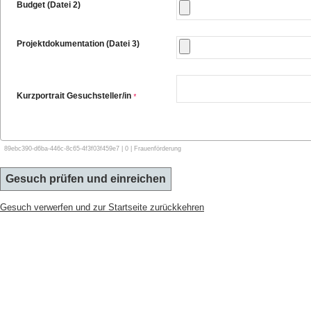
Budget (Datei 2)
Projektdokumentation (Datei 3)
Kurzportrait Gesuchsteller/in
*
89ebc390-d6ba-446c-8c65-4f3f03f459e7 | 0 | Frauenförderung
Gesuch verwerfen und zur Startseite zurückkehren